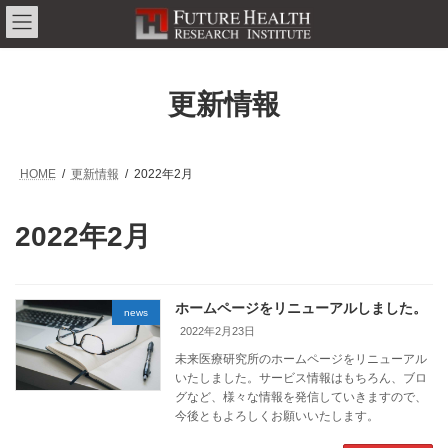
コ
ナ
ン
ビ
テ
ゲ
ン
ー
ツ
シ
更新情報
へ
ョ
ス
ン
キ
に
ッ
移
プ
動
HOME
更新情報
2022年2月
2022年2月
ホームページをリニューアルしました。
news
2022年2月23日
未来医療研究所のホームページをリニューアル
いたしました。サービス情報はもちろん、ブロ
グなど、様々な情報を発信していきますので、
今後ともよろしくお願いいたします。