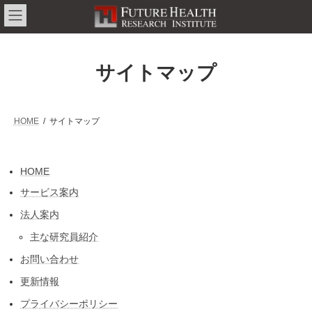
コ
ナ
ン
ビ
テ
ゲ
ン
ー
ツ
シ
サイトマップ
へ
ョ
ス
ン
キ
に
ッ
移
プ
動
HOME
サイトマップ
HOME
サービス案内
法人案内
主な研究員紹介
お問い合わせ
更新情報
プライバシーポリシー